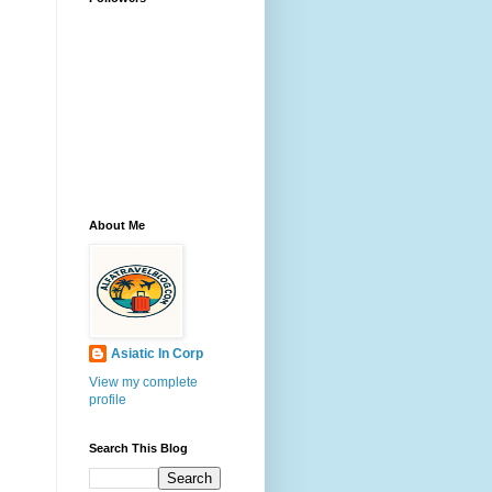
About Me
Asiatic In Corp
View my complete
profile
Search This Blog