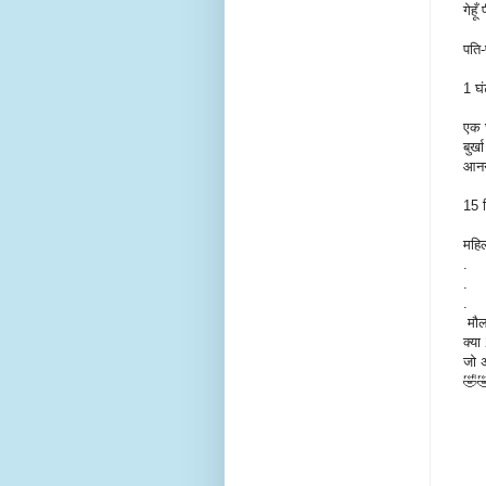
गेहू
पति-
1 घं
एक घ
बुर्
आनन
15 द
महिल
.
.
.
मौला
क्य
जो अ
🤣