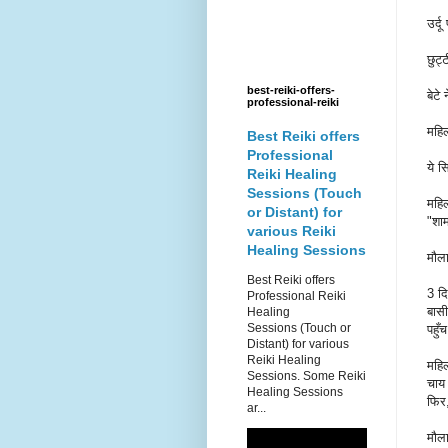
उर्द
छुट्
best-reiki-offers-
बेटे
professional-reiki
महिल
Best Reiki offers
Professional
ये 
Reiki Healing
Sessions (Touch
महिल
or Distant) for
"शाम
various Reiki
Healing Sessions
मौल
Best Reiki offers
3 दि
Professional Reiki
बासी
Healing
Sessions (Touch or
पहुँ
Distant) for various
Reiki Healing
महि
Sessions. Some Reiki
चाय 
Healing Sessions
फिर,
ar...
मौल