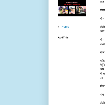
कहा 
लेडी
मौला
Home
लेडी
आप 
AddThis
मौल
बाहर
मौला
महि
गेहू
और क
मैं 
आप 
मौला
पति 
लेडी