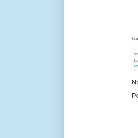
#Cy
o
La
cl
N
P