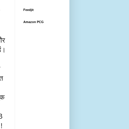
Feedjit
Amazon PCG
और
ें।
े
हत
ुक
B
!!