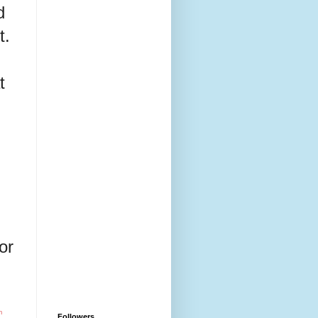
d
t.
t
or
m
Followers