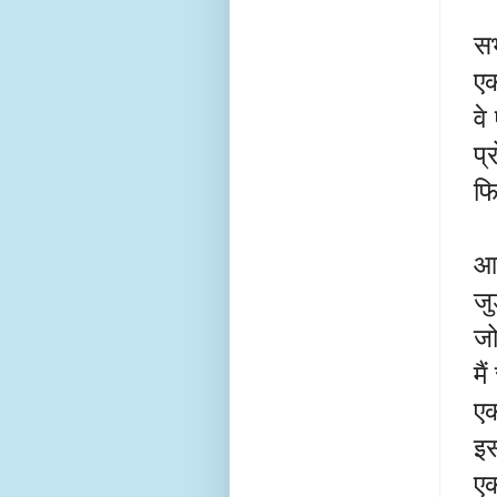
सभ
एक
वे
प्
फि
आप
जु
जो
मै
एक
इस
एक