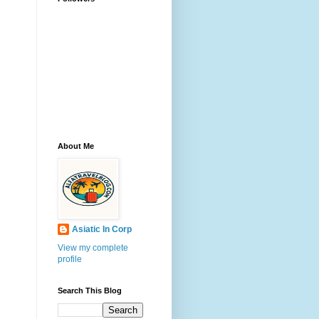
About Me
Asiatic In Corp
View my complete
profile
Search This Blog