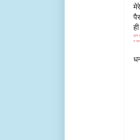
मे
पै
ही
(इस स
न कर
धन