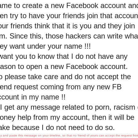
ame to create a new Facebook account an
en try to have your friends join that accoun
ur friends think that it is you and they join
im. Since this, those hackers can write wha
hey want under your name !!!
 want you to know that I do not have any
eason to open a new Facebook account.
o please take care and do not accept the
riend request coming from any new FB
ccount in my name !!
 I get any message related to porn, racism 
oney help from my account, then it will be
ake because I do not need to do so.
y and paste this message on your timeline, so that no friend of yours can accept the request fro