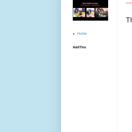
such
Th
Home
AddThis