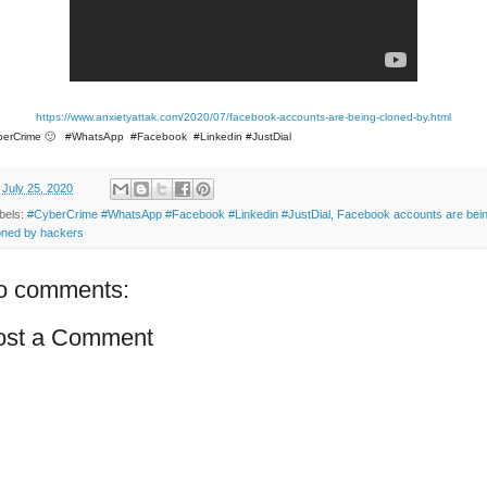
https://www.anxietyattak.com/2020/07/facebook-accounts-are-being-cloned-by.html
berCrime 🙂 #WhatsApp #Facebook #Linkedin #JustDial
n
July 25, 2020
bels:
#CyberCrime #WhatsApp #Facebook #Linkedin #JustDial
,
Facebook accounts are bei
oned by hackers
o comments:
ost a Comment