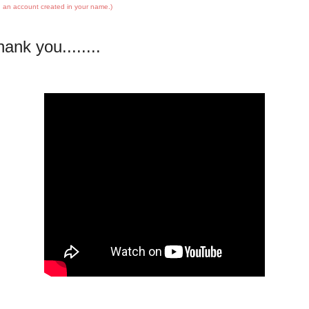
 an account created in your name.)
ank you........