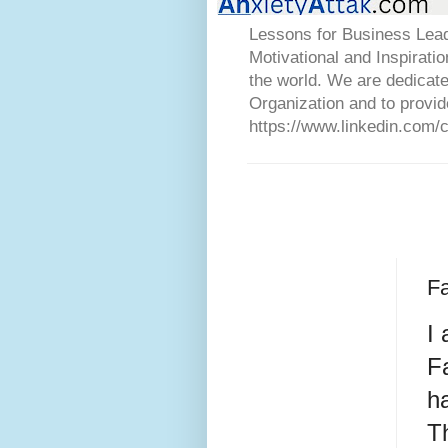
Lessons for Business Lead
Motivational and Inspirati
the world. We are dedicat
Organization and to provid
https://www.linkedin.com/
Fa
I 
F
h
Th