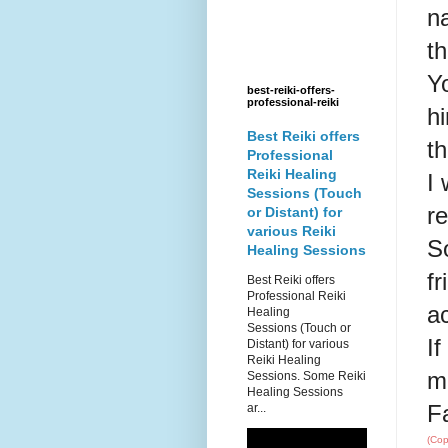
n
th
Yo
best-reiki-offers-
professional-reiki
h
Best Reiki offers
t
Professional
Reiki Healing
I
Sessions (Touch
r
or Distant) for
various Reiki
S
Healing Sessions
f
Best Reiki offers
Professional Reiki
a
Healing
Sessions (Touch or
If
Distant) for various
Reiki Healing
m
Sessions. Some Reiki
Healing Sessions
F
ar...
(Cop